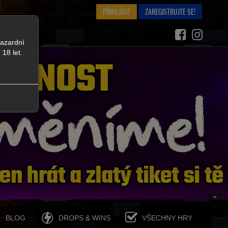
PŘIHLÁSIT
ZAREGISTRUJTE SE!
hazardní
18 let.
BLOG
DROPS & WINS
VŠECHNY HRY