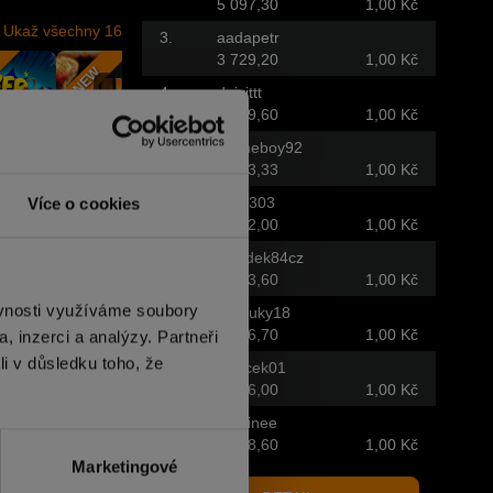
5 097,30
1,00 Kč
Ukaž všechny 16
3.
aadapetr
3 729,20
1,00 Kč
NEW
NEW
NEW
NEW
4.
dejvittt
3 299,60
1,00 Kč
5.
Gameboy92
3 273,33
1,00 Kč
6.
Blick303
Více o cookies
3 042,00
1,00 Kč
Ukaž všechny 161
7.
davidek84cz
NEW
NEW
NEW
NEW
2 973,60
1,00 Kč
ěvnosti využíváme soubory
8.
lukeluky18
2 646,70
1,00 Kč
, inzerci a analýzy. Partneři
li v důsledku toho, že
9.
vasicek01
2 586,00
1,00 Kč
10.
sprainee
Ukaž všechny 89
2 108,60
1,00 Kč
Marketingové