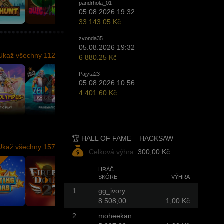
davidek84cz
pandrhola_01
Floating Dragon
05.08.2026 19:32
1 000,00 Kč
33 143.05 Kč
majkl260
zvonda35
The Dog House – Dog or Alive
05.08.2026 19:32
1 303,25 Kč
Ukaž všechny 112
6 880.25 Kč
Pajyta23
05.08.2026 10:56
4 401.60 Kč
🏆 HALL OF FAME – HACKSAW
Ukaž všechny 157
Celková výhra:
300,00 Kč
NEW
NEW
HRÁČ
SKÓRE
VÝHRA
1.
gg_ivory
8 508,00
1,00 Kč
2.
moheekan