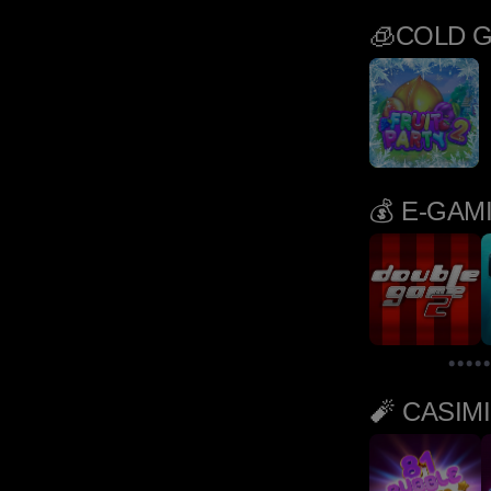
🧊COLD 
💰 E-GAM
🧨 CASIMI