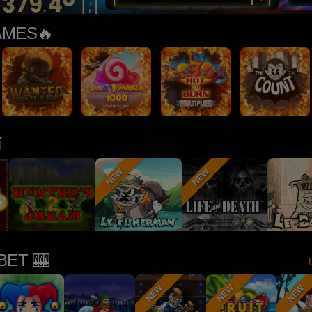
AMES🔥
em ve hře
í
NEW
NEW
BET 🎰
NEW
NEW
NEW