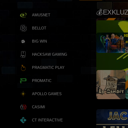
💰EXKLU
AMUSNET
NEW
BELLOT
BIG WIN
HACKSAW GAMING
🪙 LE DR
PRAGMATIC PLAY
PROMATIC
APOLLO GAMES
CASIMI
CT INTERACTIVE