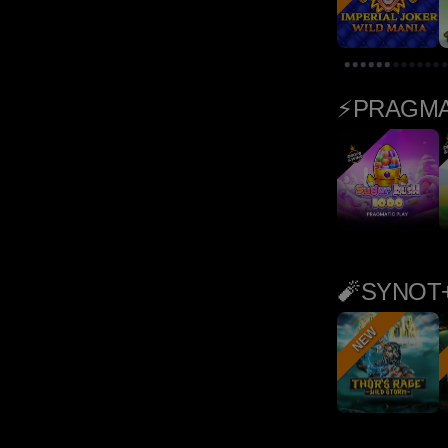
⚡PRAGMAT
🧨SYNOT
NEW