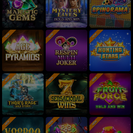
NEW
NEW
NEW
NEW
NEW
NEW
NEW
NEW
NEW