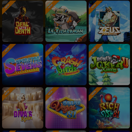
NEW
NEW
NEW
NEW
NEW
NEW
NEW
NEW
NEW