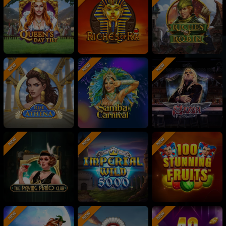
NEW
NEW
NEW
NEW
NEW
NEW
NEW
NEW
NEW