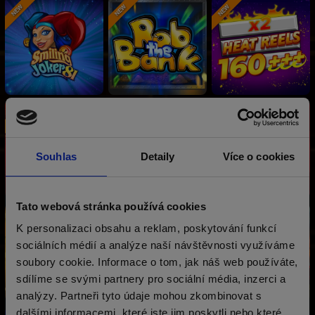
NEW
NEW
NEW
NEW
NEW
NEW
Souhlas
Detaily
Více o cookies
Tato webová stránka používá cookies
NEW
NEW
NEW
K personalizaci obsahu a reklam, poskytování funkcí
sociálních médií a analýze naší návštěvnosti využíváme
soubory cookie. Informace o tom, jak náš web používáte,
sdílíme se svými partnery pro sociální média, inzerci a
analýzy. Partneři tyto údaje mohou zkombinovat s
dalšími informacemi, které jste jim poskytli nebo které